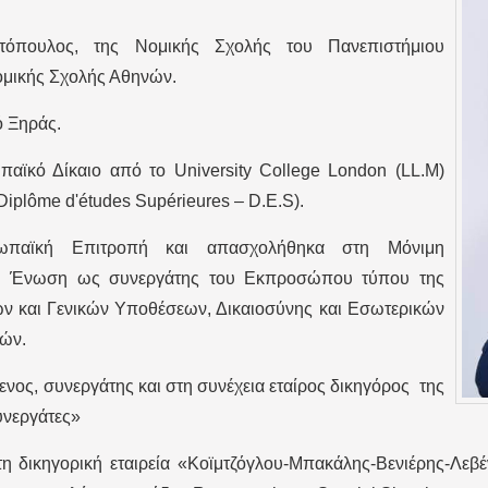
τόπουλος, της Νομικής Σχολής του Πανεπιστήμιου
 Νομικής Σχολής Αθηνών.
ό Ξηράς.
αϊκό Δίκαιο από το University College London (LL.M)
(Diplôme d'études Supérieures – D.E.S).
ρωπαϊκή Επιτροπή και απασχολήθηκα στη Μόνιμη
ή Ένωση ως συνεργάτης του Εκπροσώπου τύπου της
ν και Γενικών Υποθέσεων, Δικαιοσύνης και Εσωτερικών
κών.
ενος, συνεργάτης και στη συνέχεια εταίρος δικηγόρος της
υνεργάτες»
τη δικηγορική εταιρεία «Κοϊμτζόγλου-Μπακάλης-Βενιέρης-Λεβ